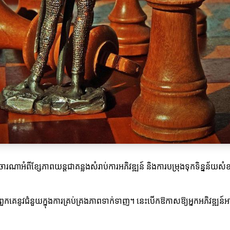
ការពិចារណាអំពីខ្សែភាពយន្តជាគន្លងសំរាប់ការអភិវឌ្ឍន៍ និងការបម្រុងទុកទិន្នន័
ួកគេនូវជំនួយក្នុងការគ្រប់គ្រងភាពទាក់ទាញ។ នេះបើកឱកាសឱ្យអ្នកអភិវឌ្ឍន៍