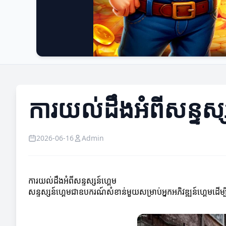
ការយល់ដឹងអំពីសន្ទស្ស
2026-06-16
Admin
ការយល់ដឹងអំពីសន្ទស្សន៍ហ្គេម
សន្ទស្សន៍ហ្គេមជាឧបករណ៍សំខាន់មួយសម្រាប់អ្នកអភិវឌ្ឍន៍ហ្គេមដើម្