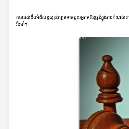
ការយល់ដឹងអំពីសន្ទស្សន៍ហ្គេមអាចជួយអ្នកអភិវឌ្ឍន៍ក្នុងការកំណត
រឹងមាំ។