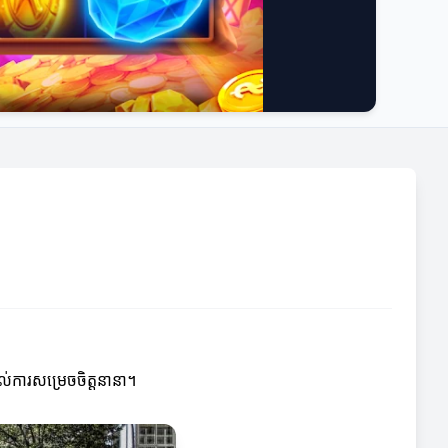
ល់ការសម្រេចចិត្តនានា។