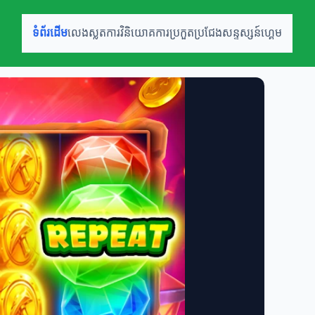
ទំព័រដើម
លេងស្លត
ការវិនិយោគ
ការប្រកួតប្រជែង
សន្ទស្សន៍ហ្គេម