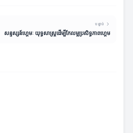
បន្ទាប់
សន្ទស្សន៍ហ្គេមៈ យុទ្ធសាស្ត្រដើម្បីកែលម្អប្រសិទ្ធភាពហ្គេម