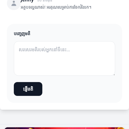
១០ នាទីមុន
អត្ថបទល្អណាស់! អរគុណសម្រាប់ការចែករំលែក។
បញ្ចេញមតិ
ផ្ញើមតិ