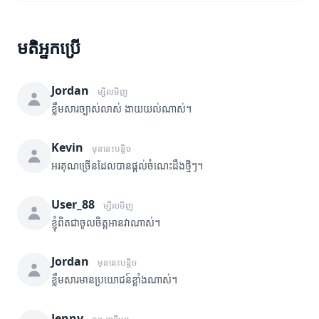
មតិអ្នកប្រើ
Jordan
ម្សិលមិញ
ខ្លឹមសារច្បាស់លាស់ ងាយយល់ណាស់។
Kevin
មុននេះបន្តិច
អរគុណច្រើនដែលបានផ្តល់ចំណេះដឹងថ្មីៗ។
User_88
ម្សិលមិញ
ខ្ញុំពិតជាចូលចិត្តអានវាណាស់។
Jordan
មុននេះបន្តិច
ខ្លឹមសារមានប្រយោជន៍ខ្លាំងណាស់។
Jenny