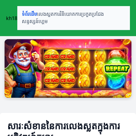
ទំព័រដើម
លេងស្លត
ការវិនិយោគ
ការប្រកួតប្រជែង
kh18
សន្ទស្សន៍ហ្គេម
សារៈសំខាននៃការលេងស្លតក្នុងការ