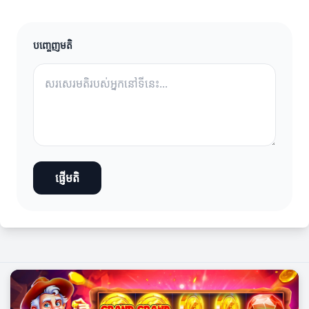
បញ្ចេញមតិ
ផ្ញើមតិ