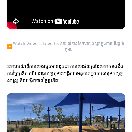
Watch Video related to: សារៈសំខាននៃការលេងស្លតក្នុងការអភិវឌ្ឍន៍
▶
កុមារ
ឧទាហរណ៍ពីការលេងស្លតមានដូចជា ការលេងល្បែងដែលទាក់ទងនឹង
ការច្នៃប្រឌិត ហើយវាជួយឲ្យកុមារបង្កើតសមត្ថភាពក្នុងការសម្រេចយុទ្ធ
សាស្ត្រ និងបង្កើតភាពច្នៃប្រឌិត។