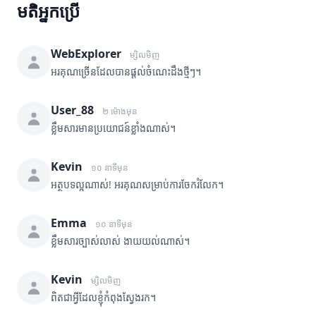
មតិអ្នកប្រើ
WebExplorer
ម្សិលមិញ
អរគុណច្រើនដែលបានផ្តល់ចំណេះដឹងថ្មីៗ។
User_88
២ ម៉ោងមុន
ខ្លឹមសារមានប្រយោជន៍ខ្លាំងណាស់។
Kevin
១០ នាទីមុន
អត្ថបទល្អណាស់! អរគុណសម្រាប់ការចែករំលែក។
Emma
១០ នាទីមុន
ខ្លឹមសារច្បាស់លាស់ ងាយយល់ណាស់។
Kevin
ម្សិលមិញ
ពិតជាអ្វីដែលខ្ញុំកំពុងស្វែងរក។